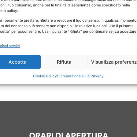
mpresa con la predisposizione
Consulenza in materia c
con il tuo consenso, anche per le finalità di esperienza come specificato nella
di di ristrutturazione del
kie policy.
Assistenza contabile me
i liberamente prestare, rifiutare o revocare il tuo consenso, in qualsiasi momento. 
contabilità e gestione d
iuto del consenso può rendere non disponibili le relative funzioni. Usa il pulsante
 concorsuali e
ogni tipologia di iniziat
cetta” per acconsentire. Usa il pulsante “Rifiuta” per continuare senza accettare
tisci servizi
ulenze tecniche;
Accetta
Rifiuta
Visualizza preferen
Cookie Policy
Dichiarazione sulla Privacy
ORARI DI APERTURA