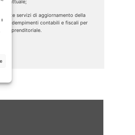
ontrattuale;
diante servizi di aggiornamento della
Il
egli adempimenti contabili e fiscali per
iva imprenditoriale.
.
ze