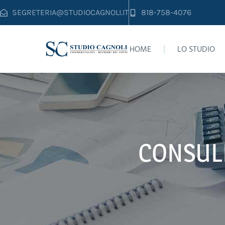
SEGRETERIA@STUDIOCAGNOLI.IT
818-758-4076
HOME
LO STUDIO
CONSULE