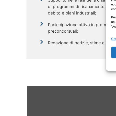
Supporto nelle fasi della crisi d’i
e, 
di programmi di risanamento, accor
coo
debito e piani industriali;
Puo
rif
Partecipazione attiva in procedure
“Ac
preconcorsuali;
Ges
Redazione di perizie, stime e cons