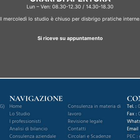
Lun – Ven: 08.30-12.30 / 14.30-18.30
Il mercoledì lo studio è chiuso per disbrigo pratiche interne
Si riceve su appuntamento
NAVIGAZIONE
CO
BG)
Home
Consulenza in materia di
Tel. :
0
Lo Studio
lavoro
Fax :
0
I professionisti
Revisione legale
What
Analisi di bilancio
Contatti
Email
Consulenza aziendale
Circolari e Scadenze
PEC :