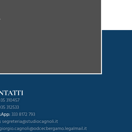
.
NTATTI
35 310457
35 312533
sApp:
333 8172 793
 :
segreteria@studiocagnoli.it
giorgio.cagnoli@odcecbergamo.legalmail.it