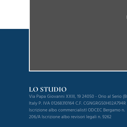
LO STUDIO
Via Papa Giovanni XXIII, 19 24050 - Orio al Serio (
Italy P. IVA 01268310164 C.F. CGNGRG50H02A794R
Iscrizione albo commercialistI ODCEC Bergamo n.
206/A Iscrizione albo revisori legali n. 9262