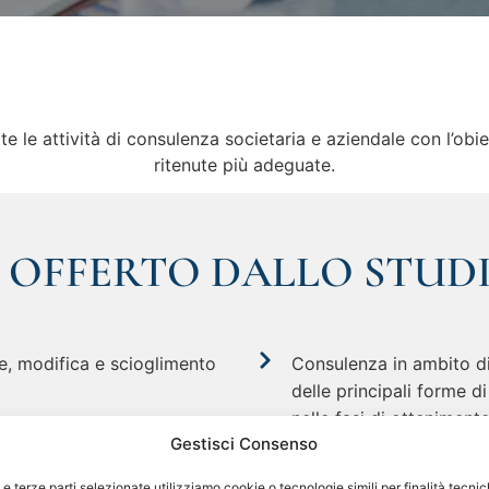
 le attività di consulenza societaria e aziendale con l’obiett
ritenute più adeguate.
O OFFERTO DALLO STUD
ne, modifica e scioglimento
Consulenza in ambito di 
delle principali forme d
nelle fasi di otteniment
zioni straordinarie;
Gestisci Consenso
per investimenti produtt
 e terze parti selezionate utilizziamo cookie o tecnologie simili per finalità tecni