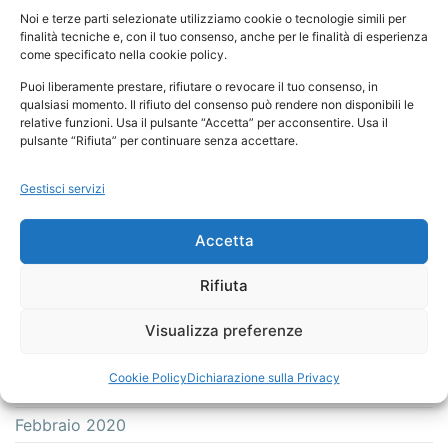
Marzo 2022
Noi e terze parti selezionate utilizziamo cookie o tecnologie simili per
finalità tecniche e, con il tuo consenso, anche per le finalità di esperienza
Gennaio 2022
come specificato nella cookie policy.
Dicembre 2021
Puoi liberamente prestare, rifiutare o revocare il tuo consenso, in
qualsiasi momento. Il rifiuto del consenso può rendere non disponibili le
Ottobre 2021
relative funzioni. Usa il pulsante “Accetta” per acconsentire. Usa il
pulsante “Rifiuta” per continuare senza accettare.
Maggio 2021
Febbraio 2021
Gestisci servizi
Ottobre 2020
Accetta
Settembre 2020
Luglio 2020
Rifiuta
Giugno 2020
Visualizza preferenze
Aprile 2020
Cookie Policy
Dichiarazione sulla Privacy
Marzo 2020
Febbraio 2020