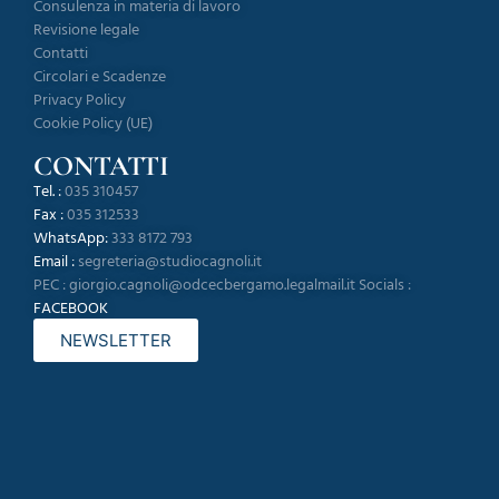
Consulenza in materia di lavoro
Revisione legale
Contatti
Circolari e Scadenze
Privacy Policy
Cookie Policy (UE)
CONTATTI
Tel. :
035 310457
Fax :
035 312533
WhatsApp:
333 8172 793
Email :
segreteria@studiocagnoli.it
PEC :
giorgio.cagnoli@odcecbergamo.legalmail.it
Socials :
FACEBOOK
NEWSLETTER