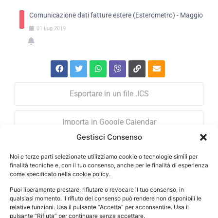
Comunicazione dati fatture estere (Esterometro) - Maggio
01
Lug
2019
Esportare in un file .ICS
Importa in Google Calendar
Gestisci Consenso
Noi e terze parti selezionate utilizziamo cookie o tecnologie simili per
finalità tecniche e, con il tuo consenso, anche per le finalità di esperienza
ORARI DI APERTURA
come specificato nella cookie policy.
Lun – Ven: 08.30-12.30 / 14.30-18.30
Puoi liberamente prestare, rifiutare o revocare il tuo consenso, in
qualsiasi momento. Il rifiuto del consenso può rendere non disponibili le
Il mercoledì lo studio è chiuso per disbrigo pratiche
relative funzioni. Usa il pulsante “Accetta” per acconsentire. Usa il
pulsante “Rifiuta” per continuare senza accettare.