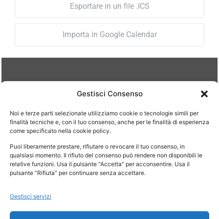
Esportare in un file .ICS
Importa in Google Calendar
ORARI DI APERTURA
Gestisci Consenso
Lun – Ven: 08.30-12.30 / 14.30-18.30
Noi e terze parti selezionate utilizziamo cookie o tecnologie simili per
Il mercoledì lo studio è chiuso per disbrigo pratiche
finalità tecniche e, con il tuo consenso, anche per le finalità di esperienza
interne.
come specificato nella cookie policy.
Puoi liberamente prestare, rifiutare o revocare il tuo consenso, in
qualsiasi momento. Il rifiuto del consenso può rendere non disponibili le
Si riceve su appuntamento
relative funzioni. Usa il pulsante “Accetta” per acconsentire. Usa il
pulsante “Rifiuta” per continuare senza accettare.
Gestisci servizi