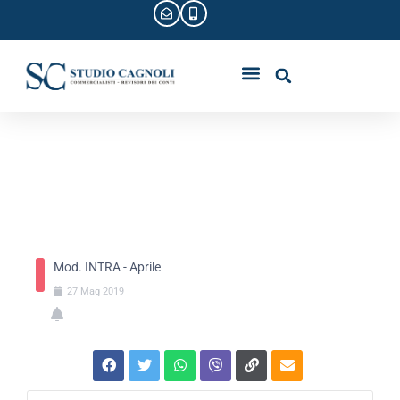
I PROFESSIONISTI
CIRCOLARI E SCADENZE
MOD. INTRA –
APRILE
Mod. INTRA - Aprile
27
Mag
2019