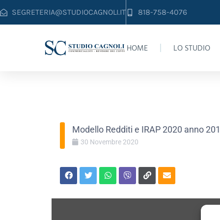
SEGRETERIA@STUDIOCAGNOLI.IT
818-758-4076
HOME
LO STUDIO
MODELLO REDDIT
Modello Redditi e IRAP 2020 anno 20
30
Novembre
2020