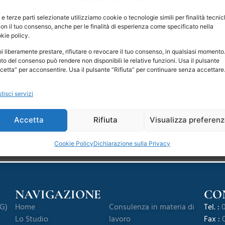
 e terze parti selezionate utilizziamo cookie o tecnologie simili per finalità tecni
con il tuo consenso, anche per le finalità di esperienza come specificato nella
ORARI DI APERTURA
kie policy.
Lun – Ven: 08.30-12.30 / 14.30-18.30
i liberamente prestare, rifiutare o revocare il tuo consenso, in qualsiasi momento. 
iuto del consenso può rendere non disponibili le relative funzioni. Usa il pulsante
Il mercoledì lo studio è chiuso per disbrigo pratiche interne
cetta” per acconsentire. Usa il pulsante “Rifiuta” per continuare senza accettare
tisci servizi
Si riceve su appuntamento
Accetta
Rifiuta
Visualizza preferen
Cookie Policy
Dichiarazione sulla Privacy
NAVIGAZIONE
CO
BG)
Home
Consulenza in materia di
Tel. :
0
Lo Studio
lavoro
Fax :
0