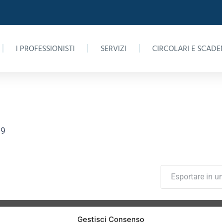
I PROFESSIONISTI
SERVIZI
CIRCOLARI E SCADE
I E IRAP 2020 ANNO 
19
Esportare in un
Gestisci Consenso