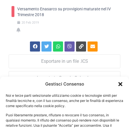
Versamento Enasarco su provvigioni maturate nel IV
Trimestre 2018
20
Feb
2019
Esportare in un file .ICS
Importa in Google Calendar
Gestisci Consenso
Noi e terze parti selezionate utilizziamo cookie o tecnologie simili per
finalità tecniche e, con il tuo consenso, anche per le finalità di esperienza
come specificato nella cookie policy.
ORARI DI APERTURA
Puoi liberamente prestare, rifiutare o revocare il tuo consenso, in
Lun – Ven: 08.30-12.30 / 14.30-18.30
qualsiasi momento. Il rifiuto del consenso può rendere non disponibili le
relative funzioni. Usa il pulsante “Accetta” per acconsentire. Usa il
Il mercoledì lo studio è chiuso per disbrigo pratiche