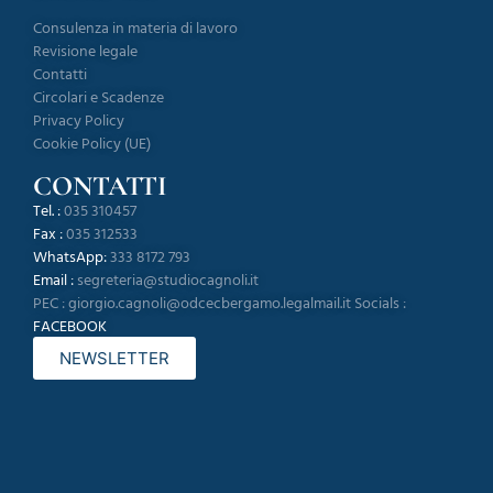
Consulenza in materia di lavoro
Revisione legale
Contatti
Circolari e Scadenze
Privacy Policy
Cookie Policy (UE)
CONTATTI
Tel. :
035 310457
Fax :
035 312533
WhatsApp:
333 8172 793
Email :
segreteria@studiocagnoli.it
PEC :
giorgio.cagnoli@odcecbergamo.legalmail.it
Socials :
FACEBOOK
NEWSLETTER