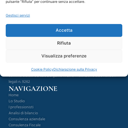
pulsante “Rifiuta” per continuare senza accettare.
interne.
Gestisci servizi
Si riceve su appuntamento
Accetta
Rifiuta
LO STUDIO
Visualizza preferenze
Via Papa Giovanni XXIII, 19 24050 - Orio al Serio (BG) Italy P. IVA
01268310164 C.F. CGNGRG50H02A794R Iscrizione albo
Cookie Policy
Dichiarazione sulla Privacy
commercialistI ODCEC Bergamo n. 206/A Iscrizione albo revisori
legali n. 9262
NAVIGAZIONE
Home
Lo Studio
I professionisti
Analisi di bilancio
Consulenza aziendale
Consulenza Fiscale