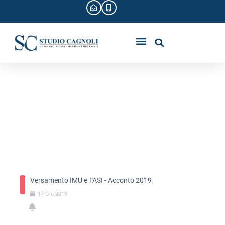
I PROFESSIONISTI
CIRCOLARI E SCADENZE
VERSAMENTO IMU E
TASI – ACCONTO
2019
Versamento IMU e TASI - Acconto 2019
17
Giu
2019