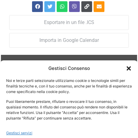
Esportare in un file .ICS
Importa in Google Calendar
Gestisci Consenso
ORARI DI APERTURA
Noi e terze parti selezionate utilizziamo cookie o tecnologie simili per
Lun – Ven: 08.30-12.30 / 14.30-18.30
finalità tecniche e, con il tuo consenso, anche per le finalità di esperienza
come specificato nella cookie policy.
Il mercoledì lo studio è chiuso per disbrigo pratiche
interne.
Puoi liberamente prestare, rifiutare o revocare il tuo consenso, in
qualsiasi momento. Il rifiuto del consenso può rendere non disponibili le
relative funzioni. Usa il pulsante “Accetta” per acconsentire. Usa il
pulsante “Rifiuta” per continuare senza accettare.
Si riceve su appuntamento
Gestisci servizi