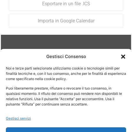
Esportare in un file .ICS
Importa in Google Calendar
ORARI DI APERTURA
Gestisci Consenso
Lun – Ven: 08.30-12.30 / 14.30-18.30
Noi e terze parti selezionate utilizziamo cookie o tecnologie simili per
Il mercoledì lo studio è chiuso per disbrigo pratiche
finalità tecniche e, con il tuo consenso, anche per le finalità di esperienza
interne.
come specificato nella cookie policy.
Puoi liberamente prestare, rifiutare o revocare il tuo consenso, in
qualsiasi momento. Il rifiuto del consenso può rendere non disponibili le
Si riceve su appuntamento
relative funzioni. Usa il pulsante “Accetta” per acconsentire. Usa il
pulsante “Rifiuta” per continuare senza accettare.
Gestisci servizi