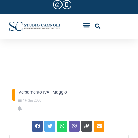
I PROFESSIONISTI
CIRCOLARI E SCADENZE
VERSAMENTO IVA –
MAGGIO
Versamento IVA - Maggio
16
Giu
2020