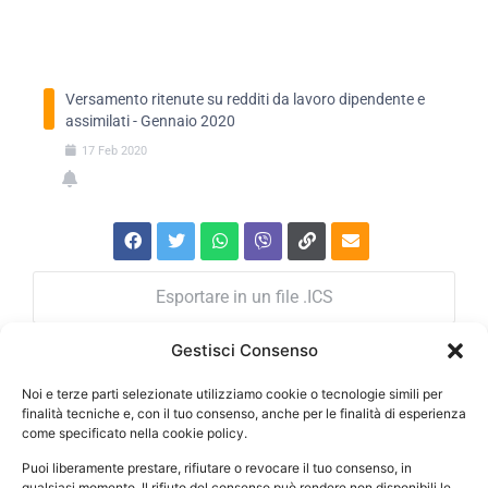
GENNAIO 2020
Versamento ritenute su redditi da lavoro dipendente e
assimilati - Gennaio 2020
17
Feb
2020
Esportare in un file .ICS
Gestisci Consenso
Importa in Google Calendar
Noi e terze parti selezionate utilizziamo cookie o tecnologie simili per
finalità tecniche e, con il tuo consenso, anche per le finalità di esperienza
come specificato nella cookie policy.
Puoi liberamente prestare, rifiutare o revocare il tuo consenso, in
ORARI DI APERTURA