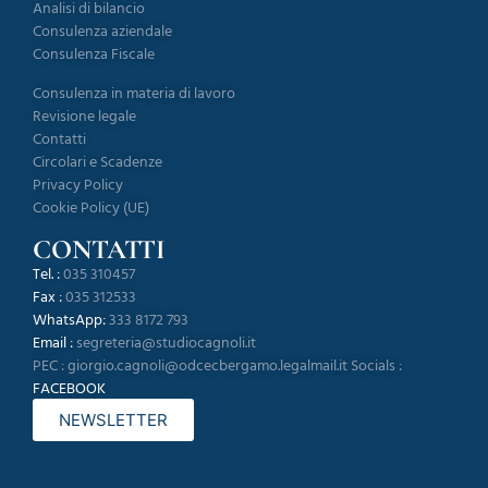
Analisi di bilancio
Consulenza aziendale
Consulenza Fiscale
Consulenza in materia di lavoro
Revisione legale
Contatti
Circolari e Scadenze
Privacy Policy
Cookie Policy (UE)
CONTATTI
Tel. :
035 310457
Fax :
035 312533
WhatsApp:
333 8172 793
Email :
segreteria@studiocagnoli.it
PEC :
giorgio.cagnoli@odcecbergamo.legalmail.it
Socials :
FACEBOOK
NEWSLETTER